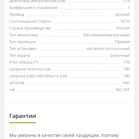
Диагональ (метрическая) (см)
214
Коэффициент отражения
1
Привод
ручной
Соотношение сторон
16:10
Страна производства
Россия
Тип механизма
Без механизма (ручные)
Тип проекции
Прямая
Тип установки
настенно-потолочный
Тип экрана
рулонный
Угол обзора (°)
170
Ширина полотна (см)
180
Ширина рабочей области (см)
180
Штатив
Нет
vat
NO_VAT
Гарантии
Мы уверены в качестве своей продукции, поэтому