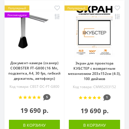
Популярный
Популярный
Рекомендуем
Документ-камера (сканер)
Экран для проектора
COOBSTER FT-G800 (16 Мп,
КУБСТЕР с возвратным
подсветка, А4, 30 fps, гибкий
механизмом 203х152см (4:3),
держатель, автофокус)
100 дюймов
Код товара: CBST-DC-FT-G800
Код товара: CMWS203152
5
1
19 690 р.
19 690 р.
В КОРЗИНУ
В КОРЗИНУ