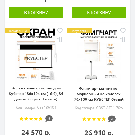
В КОРЗИНУ
В КОРЗИНУ
Популярный
Популярный
Экран с электроприводом
Флипчарт магнитно-
Кубстер 186х104 см (16:9), 84
маркерный на колесах
дюйма (серия Эконом)
70х100 см КУБСТЕР белый
Код товара: CEE186104
Код товара: CBST-AF21-70w
8
2
24 570 р.
26 910 р.