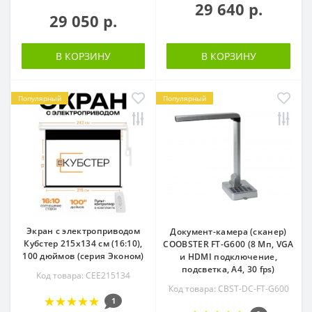
29 640 р.
29 050 р.
В КОРЗИНУ
В КОРЗИНУ
Популярный
Популярный
Экран с электроприводом
Документ-камера (сканер)
Кубстер 215х134 см (16:10),
COOBSTER FT-G600 (8 Мп, VGA
100 дюймов (серия Эконом)
и HDMI подключение,
подсветка, А4, 30 fps)
Код товара: CEE215134
Код товара: CBST-DC-FT-G600
1