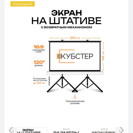
Популярный
‹
›