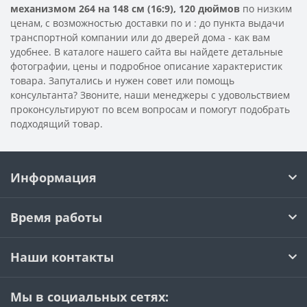
механизмом 264 на 148 см (16:9), 120 дюймов
по низким
ценам, с возможностью доставки по
и
: до пункта выдачи
транспортной компании или до дверей дома - как вам
удобнее. В каталоге нашего сайта вы найдете детальные
фотографии, цены и подробное описание характеристик
товара. Запутались и нужен совет или помощь
консультанта? Звоните, наши менеджеры с удовольствием
проконсультируют по всем вопросам и помогут подобрать
подходящий товар.
Информация
Время работы
Наши контакты
Мы в социальных сетях: