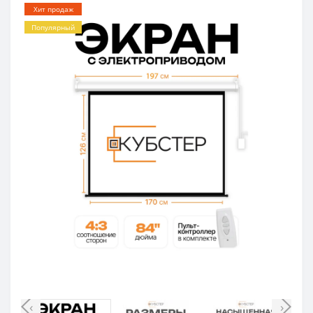
Хит продаж
Популярный
‹
›