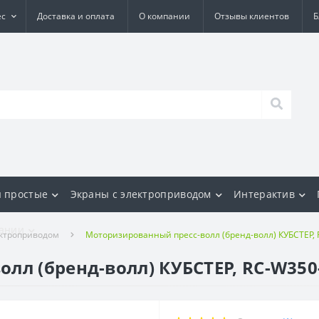
ес
Доставка и оплата
О компании
Отзывы клиентов
Б
 простые
Экраны с электроприводом
Интерактив
ании
ектроприводом
Моторизированный пресс-волл (бренд-волл) КУБСТЕР, 
л (бренд-волл) КУБСТЕР, RC-W350-