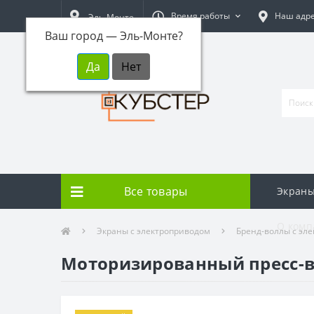
Время работы
Наш адр
Эль-Монте
Ваш город —
Эль-Монте
?
Все товары
Экраны
О комп
Экраны с электроприводом
Бренд-воллы с эл
Моторизированный пресс-вол