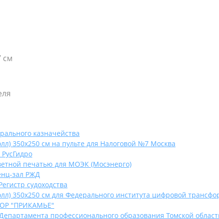
7 см
еля
рального казначейства
л) 350х250 см на пульте для Налоговой №7 Москва
 РусГидро
ветной печатью для МОЭК (Мосэнерго)
енц-зал РЖД
Регистр судоходства
лл) 350х250 см для Федерального института цифровой трансф
ДОР "ПРИКАМЬЕ"
Департамента профессионального образования Томской област