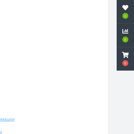
0
0
0
ормации
и