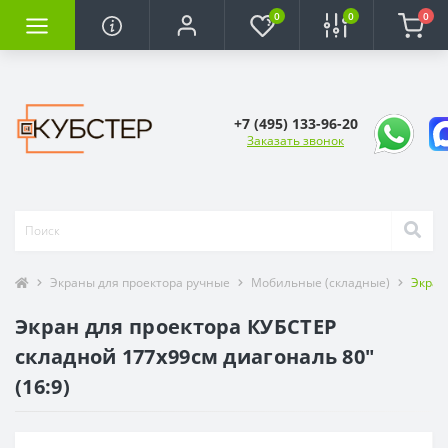
0
0
0
+7 (495) 133-96-20
Заказать звонок
Экраны для проектора ручные
Мобильные (складные)
Экран
Экран для проектора КУБСТЕР
складной 177x99см диагональ 80"
(16:9)