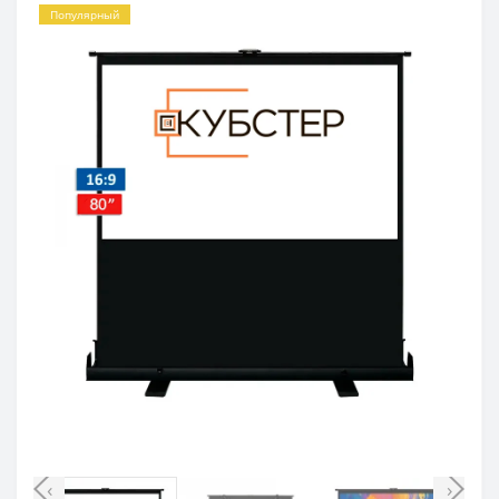
Популярный
‹
›