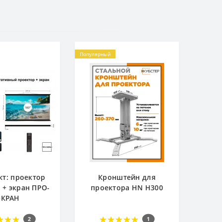
Популярный
т: проектор
Кронштейн для
 + экран ПРО-
проектора HN H300
ЭКРАН
2
1