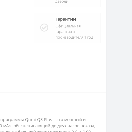
дверей
Гарантии
Официальная
гарантия от
производителя 1 год
е программы Qumi Q3 Plus – это мощный и
00 мАч ,обеспечивающий до двух часов показа,
ацию на большой экран размером 2,6 м (100