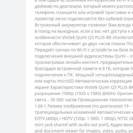
дюймов) по диагонали, который можно распол
телефоне, планшете или игровой приставке и
проектор легко подключается без кабелей (при
Встроенный аккумулятор позволит Вам всегда 
в поход на выходные, если у вас нет доступа 
особенности Vivitek Qumi Q3 PLUS-BK Исключит
которая обеспечивает до двух часов показа П
Передаёт сигнал по Wi-Fi с устройств на базе 
подключения внешней аудиосистемы Qumi – э
просматривая онлайн-контент, предварительн
благодаря встроенной памяти в 8 ГБ, которая
подключения к ПК. Мощный четырёхъядерный п
или карты microSD Автоматическая коррекци
экране Характеристики Vivitek Qumi Q3 PLUS-B
разрешение 1080p (1920 x 1080) @60Hz Ориги
света – 30 000 часов Проекционная технологи
1,66:1 Размер изображения (по диагонали) 19 
трапецеидальных искажений Автоматическая ко
EDTV (480p) / HDTV (720p, 1 080i, 1 080p), NTSC
mini jack shared with audio out port), Аудио вы
and document viewer for images, video, audio, pd