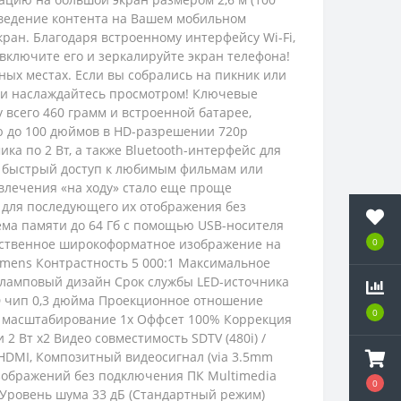
зведение контента на Вашем мобильном
ан. Благодаря встроенному интерфейсу Wi-Fi,
 включите его и зеркалируйте экран телефона!
ых местах. Если вы собрались на пикник или
го и наслаждайтесь просмотром! Ключевые
 всего 460 грамм и встроенной батарее,
ью до 100 дюймов в HD-разрешении 720p
ка по 2 Вт, а также Bluetooth-интерфейс для
я быстрый доступ к любимым фильмам или
лечения «на ходу» стало еще проще
ы для последующего их отображения без
ма памяти до 64 Гб с помощью USB-носителя
ественное широкоформатное изображение на
0
Lumens Контрастность 5 000:1 Максимальное
зламповый дизайн Срок службы LED-источника
MD чип 0,3 дюйма Проекционное отношение
0
а и масштабирование 1x Оффсет 100% Коррекция
Вт x2 Видео совместимость SDTV (480i) /
тов HDMI, Композитный видеосигнал (via 3.5mm
отр изображений без подключения ПК Multimedia
0
г kg Уровень шума 33 дБ (Стандартный режим)