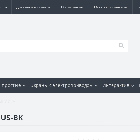
ес
Доставка и оплата
О компании
Отзывы клиентов
Б
 простые
Экраны с электроприводом
Интерактив
ании
LUS-BK