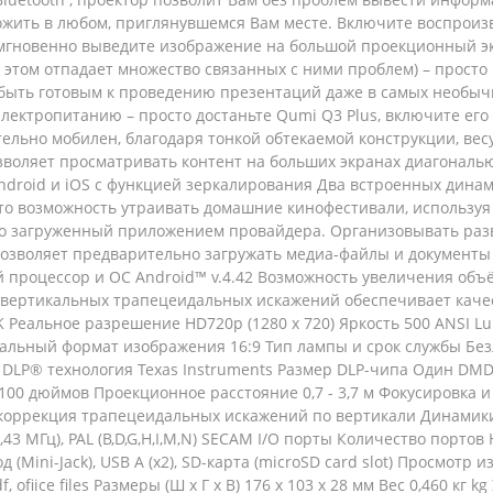
ожить в любом, приглянувшемся Вам месте. Включите воспрои
 мгновенно выведите изображение на большой проекционный экр
 этом отпадает множество связанных с ними проблем) – просто
быть готовым к проведению презентаций даже в самых необычн
к электропитанию – просто достаньте Qumi Q3 Plus, включите е
ельно мобилен, благодаря тонкой обтекаемой конструкции, весу
озволяет просматривать контент на больших экранах диагонал
Android и iOS с функцией зеркалирования Два встроенных динами
то возможность утраивать домашние кинофестивали, использу
о загруженный приложением провайдера. Организовывать разв
 позволяет предварительно загружать медиа-файлы и документ
роцессор и OC Android™ v.4.42 Возможность увеличения объё
я вертикальных трапецеидальных искажений обеспечивает кач
K Реальное разрешение HD720p (1280 x 720) Яркость 500 ANSI 
нальный формат изображения 16:9 Тип лампы и срок службы Бе
я DLP® технология Texas Instruments Размер DLP-чипа Один D
- 100 дюймов Проекционное расстояние 0,7 - 3,7 м Фокусировк
ррекция трапецеидальных искажений по вертикали Динамики 2 
 (4,43 МГц), PAL (B,D,G,H,I,M,N) SECAM I/O порты Количество пор
ход (Mini-Jack), USB A (x2), SD-карта (microSD card slot) Просм
f, ofiice files Размеры (Ш х Г х В) 176 x 103 x 28 мм Вес 0,460 к