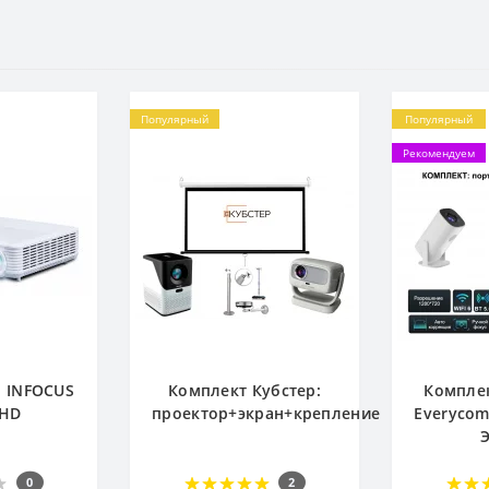
Популярный
Популярный
Рекомендуем
р INFOCUS
Комплект Кубстер:
Комплек
8HD
проектор+экран+крепление
Everycom
0
2