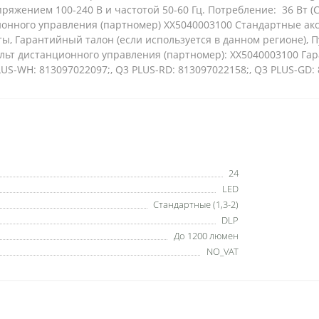
яжением 100-240 В и частотой 50-60 Гц. Потребление: 36 Вт (
онного управления (партномер) XX5040003100 Стандартные акс
ты, Гарантийный талон (если используется в данном регионе), П
т дистанционного управления (партномер): XX5040003100 Гара
LUS-WH: 813097022097;, Q3 PLUS-RD: 813097022158;, Q3 PLUS-GD:
24
LED
Стандартные (1,3-2)
DLP
До 1200 люмен
NO_VAT