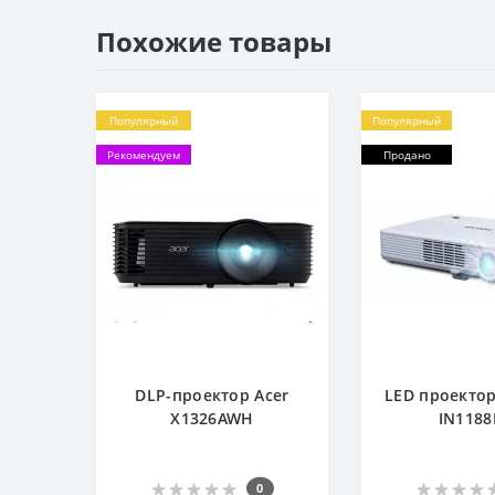
Похожие товары
Популярный
Популярный
Рекомендуем
Продано
DLP-проектор Acer
LED проекто
X1326AWH
IN118
0