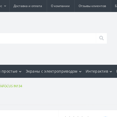
ес
Доставка и оплата
О компании
Отзывы клиентов
Б
 простые
Экраны с электроприводом
Интерактив
ании
INFOCUS IN134