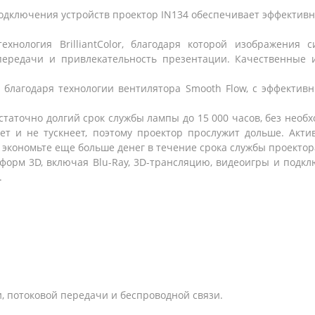
одключения устройств проектор IN134 обеспечивает эффективн
ехнология BrilliantColor, благодаря которой изображения
передачи и привлекательность презентации. Качественные и
 благодаря технологии вентилятора Smooth Flow, с эффекти
статочно долгий срок службы лампы до 15 000 часов, без необ
т и не тускнеет, поэтому проектор прослужит дольше. Акт
 и экономьте еще больше денег в течение срока службы проектор
форм 3D, включая Blu-Ray, 3D-трансляцию, видеоигры и подклю
.
и, потоковой передачи и беспроводной связи.