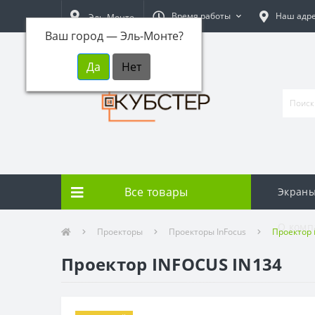
Время работы
Наш адр
Эль-Монте
Ваш город —
Эль-Монте
?
Все товары
Экраны
О комп
Проекторы
Проекторы InFocus
Проектор 
Проектор INFOCUS IN134