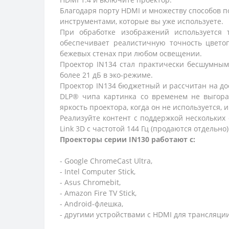
Благодаря порту HDMI и множеству способов п
инструментами, которые вы уже используете.
При обработке изображений используется т
обеспечивает реалистичную точность цвето
бежевых стенах при любом освещении.
Проектор IN134 стал практически бесшумным
более 21 дБ в эко-режиме.
Проектор IN134 бюджетный и рассчитан на до
DLP® чипа картинка со временем не выгорае
яркость проектора, когда он не используется,
Реализуйте контент с поддержкой нескольких 
Link 3D с частотой 144 Гц (продаются отдельно)
Проекторы серии IN130 работают с:
- Google ChromeCast Ultra,
- Intel Computer Stick,
- Asus Chromebit,
- Amazon Fire TV Stick,
- Android-флешка,
- другими устройствами с HDMI для трансляци