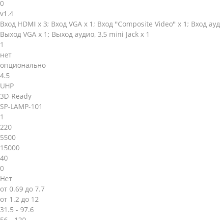
0
v1.4
Вход HDMI х 3; Вход VGA х 1; Вход "Composite Video" х 1; Вход ауди
Выход VGA х 1; Выход аудио, 3,5 mini Jack х 1
1
нет
опционально
4.5
UHP
3D-Ready
SP-LAMP-101
1
220
5500
15000
40
0
Нет
от 0.69 до 7.7
от 1.2 до 12
31.5 - 97.6
56 - 120