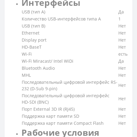
Интерфейсы
USB (тип A)
Да
Количество USB-интерфейсов типа A
1
USB (тип B)
Нет
Ethernet
Нет
Display port
Нет
HD-BaseT
Нет
Wi-Fi
есть
Wi-Fi Miracast/ Intel WiDi
Да
Bluetooth Audio
Нет
MHL
Нет
Последовательный цифровой интерфейс RS-
Нет
232 (D-Sub 9-pin)
Последовательный цифровой интерфейс
Нет
HD-SDI (BNC)
Порт External 3D IR (RJ45)
Нет
Поддержка карт памяти SD
Нет
Поддержка карт памяти Compact Flash
Нет
Рабочие условия