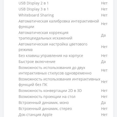
USB Display 2 в 1
Нет
USB Display 3 в 1
Нет
Whiteboard Sharing
Нет
Автоматическая калибровка интерактивной
Нет
функции
Автоматическая коррекция
Да
трапецеидальных искажений
Автоматическая настройка цветового
Нет
режима
Без клавиш управления на корпусе
Нет
Быстрое включение
Да
Возможность использования до двух
Нет
интерактивных стилусов одновременно
Возможность использования интерактивных
Нет
функций без ПК
Возможность конвертации 2D в 3D
Нет
Возможность проекции на стол
Нет
Встроенный динамик, моно
Да
Встроенный динамик, стерео
Нет
Док-станция Apple
Нет