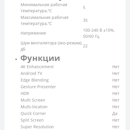
Минимальная рабочая
5
температура,°C
Максимальная рабочая
35
температура,°C
100-240 В ±10%,
Напряжение
50/60 Гц
Шум вентилятора (эко-режим),
22
дБ
Функции
4K Enhancement
Нет
Android TV
Нет
Edge Blending
Нет
Gesture Presenter
Нет
HDR
Нет
Multi Screen
Нет
Multi-location
Нет
Quick Corner
Да
Split Screen
Нет
Super Resolution
Нет