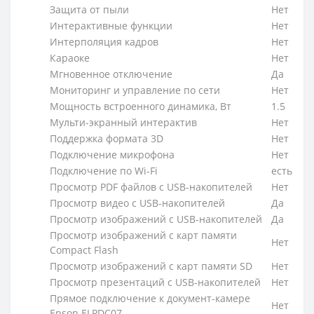
Защита от пыли
Нет
Интерактивные функции
Нет
Интерполяция кадров
Нет
Караоке
Нет
Мгновенное отключение
Да
Мониторинг и управление по сети
Нет
Мощность встроенного динамика, Вт
1.5
Мульти-экранный интерактив
Нет
Поддержка формата 3D
Нет
Подключение микрофона
Нет
Подключение по Wi-Fi
есть
Просмотр PDF файлов с USB-накопителей
Нет
Просмотр видео с USB-накопителей
Да
Просмотр изображений с USB-накопителей
Да
Просмотр изображений с карт памяти
Нет
Compact Flash
Просмотр изображений с карт памяти SD
Нет
Просмотр презентаций с USB-накопителей
Нет
Прямое подключение к документ-камере
Нет
Epson ELPDC07