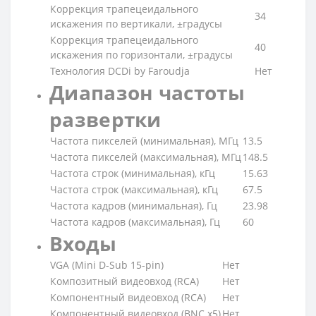
Коррекция трапецеидального
34
искажения по вертикали, ±градусы
Коррекция трапецеидального
40
искажения по горизонтали, ±градусы
Технология DCDi by Faroudja
Нет
Диапазон частоты
развертки
Частота пикселей (минимальная), МГц
13.5
Частота пикселей (максимальная), МГц
148.5
Частота строк (минимальная), кГц
15.63
Частота строк (максимальная), кГц
67.5
Частота кадров (минимальная), Гц
23.98
Частота кадров (максимальная), Гц
60
Входы
VGA (Mini D-Sub 15-pin)
Нет
Композитный видеовход (RCA)
Нет
Компонентный видеовход (RCA)
Нет
Компонентный видеовход (BNC x5)
Нет