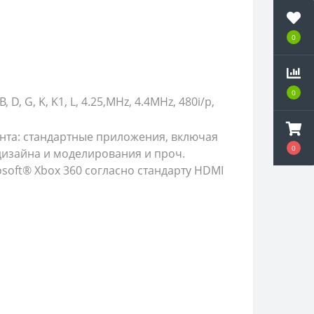
0
0
, D, G, K, K1, L, 4.25,MHz, 4.4MHz, 480i/p,
нта: стандартные приложения, включая
0
изайна и моделирования и проч.
osoft® Xbox 360 согласно стандарту HDMI