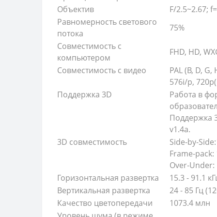
Объектив
F/2.5~2.67; 
Равномерность светового
75%
потока
Совместимость с
FHD, HD, WX
компьютером
Совместимость с видео
PAL (B, D, G,
576i/p, 720p
Поддержка 3D
Работа в фо
образовател
Поддержка 3
v1.4a.
3D совместимость
Side-by-Side:
Frame-pack: 
Over-Under: 
Горизонтальная развертка
15.3 - 91.1 кГ
Вертикальная развертка
24 - 85 Гц (1
Качество цветопередачи
1073.4 млн
Уровень шума (в режиме