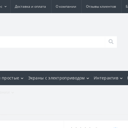
ес
Доставка и оплата
О компании
Отзывы клиентов
Б
 простые
Экраны с электроприводом
Интерактив
ании