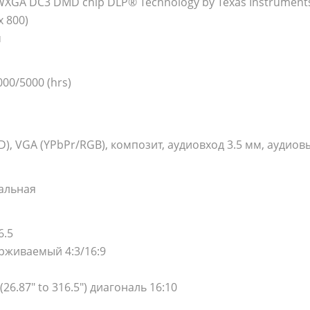
” WXGA DC3 DMD chip DLP® Technology by Texas Instrument
x 800)
м
00/5000 (hrs)
D), VGA (YPbPr/RGB), композит, аудиовход 3.5 мм, аудиов
кальная
6.5
ерживаемый 4:3/16:9
 (26.87" to 316.5") диагональ 16:10