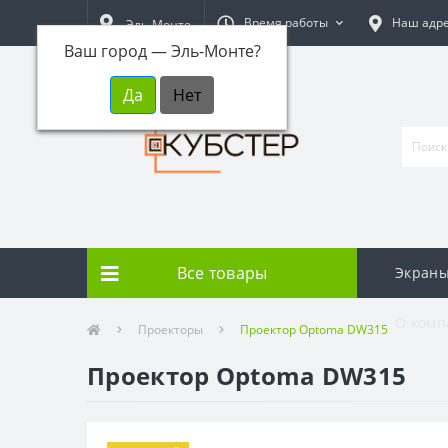
Время работы
Наш адр
Эль-Монте
Ваш город —
Эль-Монте
?
Все товары
Экраны
О комп
Проекторы
Проектор Optoma DW315
Проектор Optoma DW315