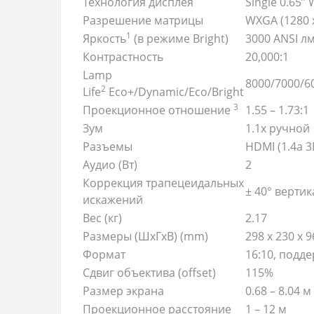
Технология дисплея
Single 0.65
Разрешение матрицы
WXGA (1280 
1
Яркость
(в режиме Bright)
3000 ANSI л
Контрастность
20,000:1
Lamp
8000/7000/60
2
Life
Eco+/Dynamic/Eco/Bright
3
Проекционное отношение
1.55 – 1.73:1
Зум
1.1x ручной
Разъемы
HDMI (1.4a 3
Аудио (Вт)
2
Коррекция трапецеидальных
± 40° верти
искажений
Вес (кг)
2.17
Размеры (ШхГхВ) (mm)
298 x 230 x 9
Формат
16:10, подд
Сдвиг объектива (offset)
115%
Размер экрана
0.68 – 8.04 м
Проекционное расстояние
1 – 12 м