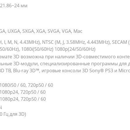
f=21.86~24 мм
GA, UXGA, SXGA, XGA, SVGA, VGA, Mac
 H, I, M, N, 4.43MHz), NTSC (M, J, 3.58MHz, 4.443MHz), SECAM (B
(50/60Hz), 1080i(50/60Hz) 1080p(24/50/60Hz)
рмате 3D возможна при наличии 3D-совместимого конте
ьные 3D-модули, специализированные программы для д
D ТВ, Blu-ray 3D™, игровые консоли 3D Sony® PS3 и Micr
1080i50 / 60, 720p50 / 60
1080p24, 720p50 / 60
1080p24, 720p50 / 60
ц
20 Гц для 3D)