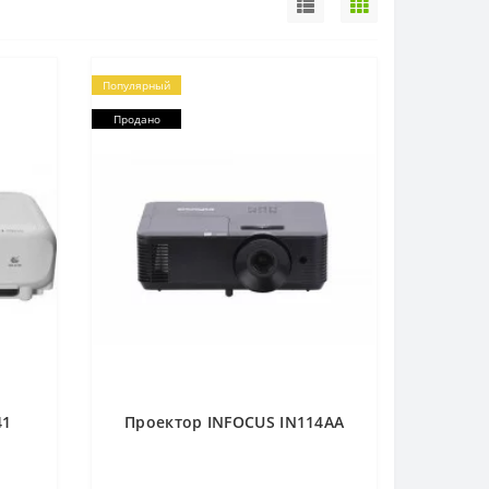
Популярный
Продано
41
Проектор INFOCUS IN114AA