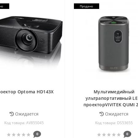
но
Продано
оектор Optoma HD143X
Мультимедийный
ультрапортативный LE
проекторVIVITEK QUMI 
Ожидается
Ожидается
Код товара: AV855045
Код товара: DS53655
0
0