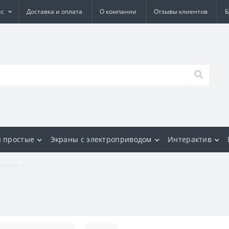
ес
Доставка и оплата
О компании
Отзывы клиентов
Б
 простые
Экраны с электроприводом
Интерактив
ании