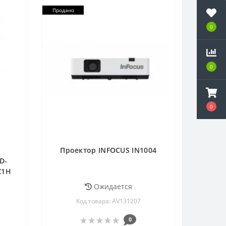
Продано
0
0
0
Проектор INFOCUS IN1004
D-
Z1H
Ожидается
Код товара: AV131207
0