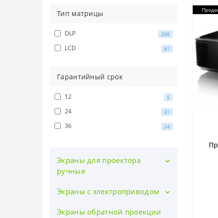
Прода
Тип матрицы
DLP
206
LCD
81
Гарантийный срок
12
5
24
31
36
24
Пр
Экраны для проектора
ручные
Экраны с электроприводом
Мобильные (складные)
Надувные экраны
Экраны обратной проекции
ALR экраны