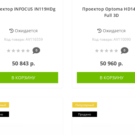
ектор INFOCUS IN119HDg
Проектор Optoma HD1
Full 3D
Ожидается
Ожидается
Код товара: AV116559
Код товара: AV110090
0
0
50 843 р.
50 960 р.
В КОРЗИНУ
В КОРЗИНУ
рный
Популярный
но
Продано