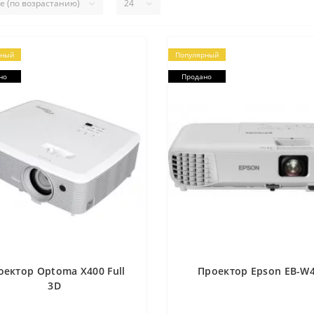
рный
Популярный
но
Продано
оектор Optoma X400 Full
Проектор Epson EB-W
3D