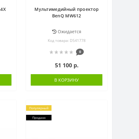
44X
Мультимедийный проектор
BenQ MW612
Ожидается
Код товара: DS41778
0
51 100 р.
В КОРЗИНУ
Популярный
Продано