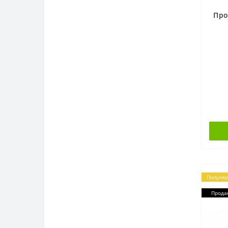
Проекция 1:1
Про
Чехлы для экранов
Популя
Прода