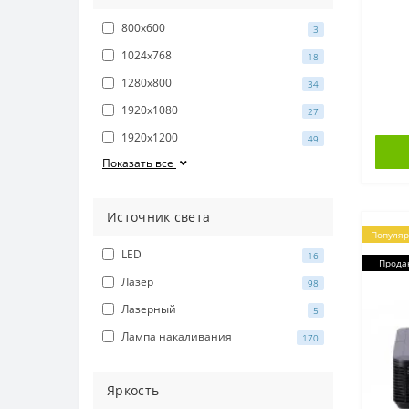
800x600
3
1024x768
18
1280x800
34
1920x1080
27
1920x1200
49
Показать все
Источник света
Популя
LED
16
Прода
Лазер
98
Лазерный
5
Лампа накаливания
170
Яркость