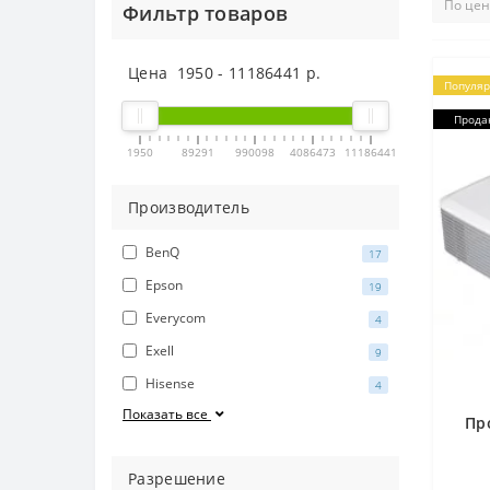
Фильтр товаров
Цена
1950
-
11186441
р.
Популя
Прода
1950
89291
990098
4086473
11186441
Производитель
BenQ
17
Epson
19
Everycom
4
Exell
9
Hisense
4
Показать все
Пр
Разрешение