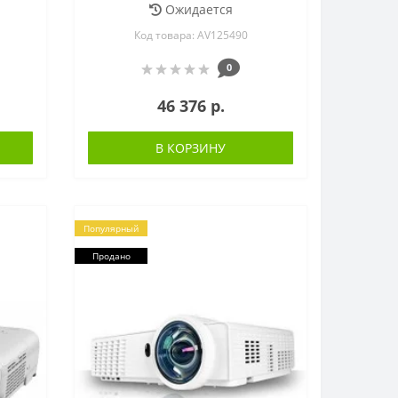
Ожидается
Код товара: AV125490
0
46 376 р.
В КОРЗИНУ
Популярный
Продано