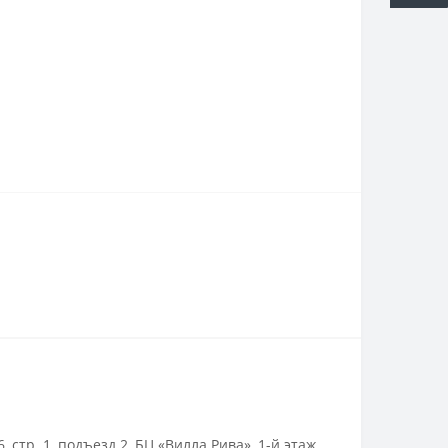
тр. 1, подъезд 2, БЦ «Вилла Рива», 1-й этаж,