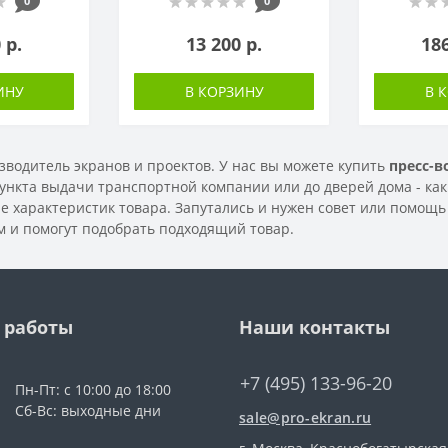
0
0
 р.
13 200 р.
186
ИНУ
В КОРЗИНУ
В 
водитель экранов и проектов. У нас вы можете купить
пресс-в
пункта выдачи транспортной компании или до дверей дома - как
 характеристик товара. Запутались и нужен совет или помощь
м и помогут подобрать подходящий товар.
 работы
Наши контакты
+7 (495) 133-96-20
Пн-Пт: с 10:00 до 18:00
Сб-Вс: выходные дни
sale@pro-ekran.ru