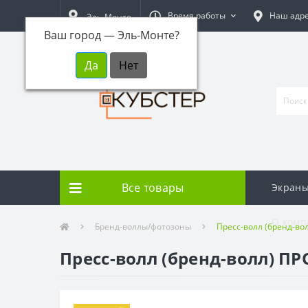
Время работы
Наш адр
Эль-Монте
Ваш город —
Эль-Монте
?
Все товары
Экраны
О комп
Бренд-воллы/фотозоны
Пресс-волл (бренд-во
Пресс-волл (бренд-волл) ПР