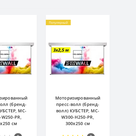
Популярный
зированный
Моторизированный
волл (бренд-
пресс-волл (бренд-
КУБСТЕР, MC-
волл) КУБСТЕР, MC-
-W250-PR,
W300-H250-PR,
х250 см
300х250 см