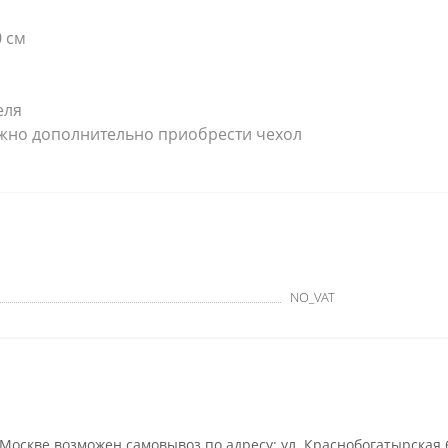
0 см
еля
ожно дополнительно приобрести чехол
NO_VAT
оскве возможен самовывоз по адресу: ул. Краснобогатырская 6, с