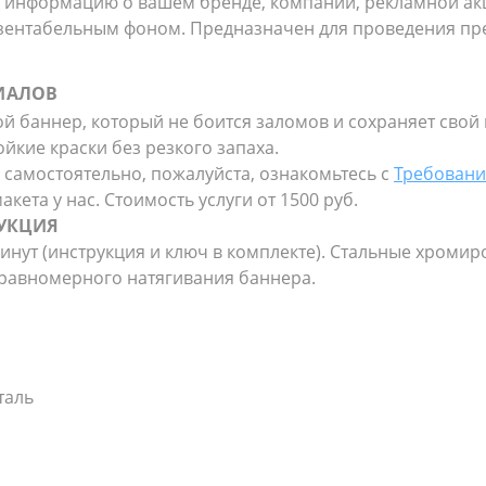
ь информацию о вашем бренде, компании, рекламной акц
езентабельным фоном. Предназначен для проведения пре
РИАЛОВ
 баннер, который не боится заломов и сохраняет свой
йкие краски без резкого запаха.
 самостоятельно, пожалуйста, ознакомьтесь с
Требовани
кета у нас. Стоимость услуги от 1500 руб.
РУКЦИЯ
минут (инструкция и ключ в комплекте). Стальные хромир
 равномерного натягивания баннера.
таль