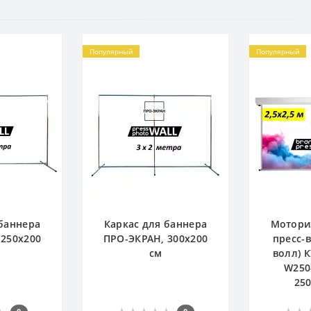
Популярный
Популярный
 баннера
Каркас для баннера
Мотори
 250х200
ПРО-ЭКРАН, 300х200
пресс-
см
волл) 
W250
250