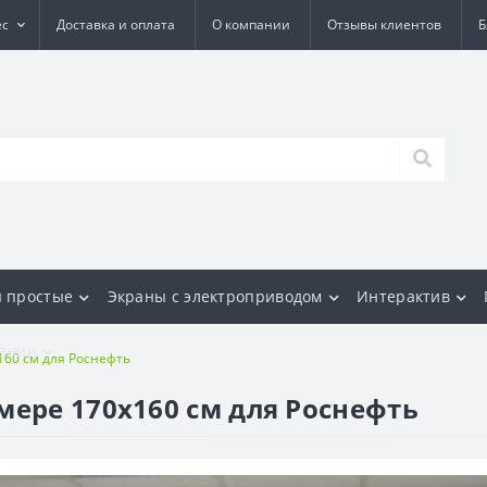
ес
Доставка и оплата
О компании
Отзывы клиентов
Б
 простые
Экраны с электроприводом
Интерактив
ании
160 см для Роснефть
мере 170х160 см для Роснефть