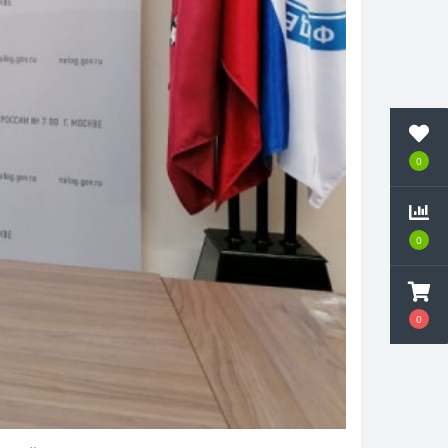
0
0
0