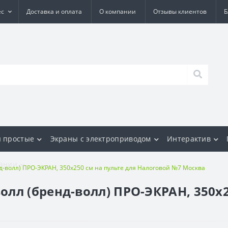
ес
Доставка и оплата
О компании
Отзывы клиентов
Б
 простые
Экраны с электроприводом
Интерактив
ании
-волл) ПРО-ЭКРАН, 350х250 см на пульте для Налоговой №7 Москва
лл (бренд-волл) ПРО-ЭКРАН, 350х2