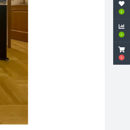
0
0
0