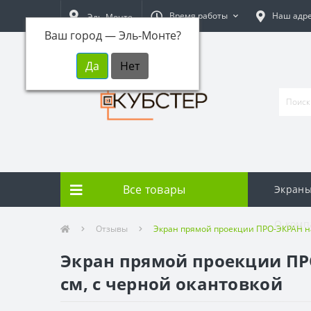
Время работы
Наш адр
Эль-Монте
Ваш город —
Эль-Монте
?
Все товары
Экраны
О комп
Отзывы
Экран прямой проекции ПРО-ЭКРАН на
Экран прямой проекции ПРО
см, с черной окантовкой