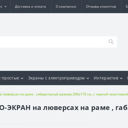
ес
Доставка и оплата
О компании
Отзывы клиентов
Б
 простые
Экраны с электроприводом
Интерактив
ании
 люверсах на раме , габаритрный размер 290х170 см, с черной окантовко
-ЭКРАН на люверсах на раме , га