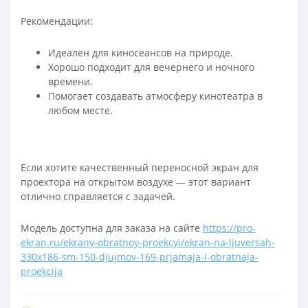
Рекомендации:
Идеален для киносеансов на природе.
Хорошо подходит для вечернего и ночного
времени.
Помогает создавать атмосферу кинотеатра в
любом месте.
Если хотите качественный переносной экран для
проектора на открытом воздухе — этот вариант
отлично справляется с задачей.
Модель доступна для заказа на сайте
https://pro-
ekran.ru/ekrany-obratnoy-proekcyi/ekran-na-ljuversah-
330x186-sm-150-djujmov-169-prjamaja-i-obratnaja-
proekcija