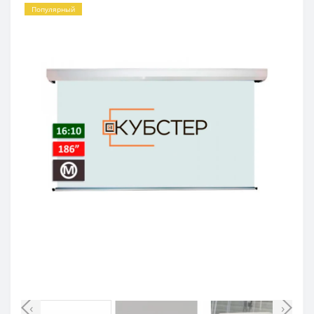
Популярный
‹
›