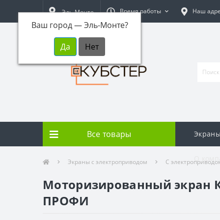
Время работы
Наш адр
Эль-Монте
Ваш город —
Эль-Монте
?
Все товары
Экраны
О комп
Экраны с электроприводом
С электроприводо
Моторизированный экран КУБ
ПРОФИ