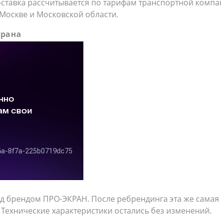
доставка рассчитывается по тарифам транспортной комп
 Москве и Московской области.
крана
од брендом ПРО-ЭКРАН. После ребрендинга эта же сама
Технические характеристики остались без изменений.