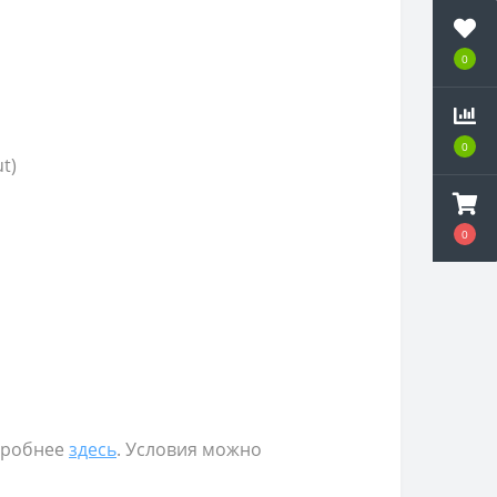
0
0
t)
0
дробнее
здесь
. Условия можно