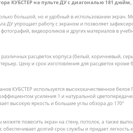
а КУБСТЕР на пульте ДУ c диагональю 181 дюйм, 40
только большой, но и удобный в использовании экран.
а ДУ упрощает работу с экраном и позволяет зафиксиро
фотографий, видеороликов и других материалов в учебн
 различных расцветок корпуса (белый, коричневый, сер
терьер. Цену и срок изготовления для расцветок кроме 
нов КУБСТЕР используется высококачественное белое ПВ
оэффициентом усиления 1 и натуральной цветопередаче
вает высокую яркость и большие углы обзора до 170°
 можете повесить экран на стену, потолок, а также вып
 обеспечивает долгий срок службы и придает легкость 