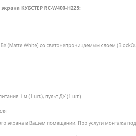
экрана КУБСТЕР RC-W400-H225:
ВХ (Matte White) со светонепроницаемым слоем (BlockOu
тания 1 м (1 шт.), пульт ДУ (1 шт.)
еля
го экрана в Вашем помещении. Про услуги монтажа по