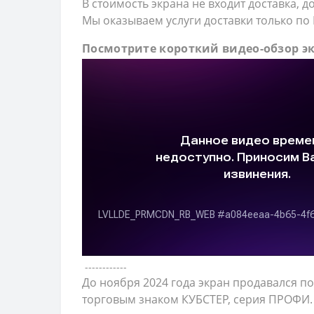
В стоимость экрана не входит доставка, 
Мы оказываем услуги доставки только по
Посмотрите короткий видео-обзор э
------------
До ноября 2024 года экран продавался п
торговым знаком КУБСТЕР, серия ПРОФИ. 