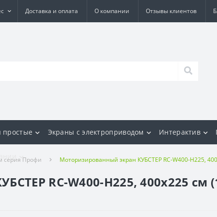
ес
Доставка и оплата
О компании
Отзывы клиентов
Б
 простые
Экраны с электроприводом
Интерактив
ании
м серия Профи
Моторизированный экран КУБСТЕР RC-W400-H225, 400х
СТЕР RC-W400-H225, 400х225 см (1