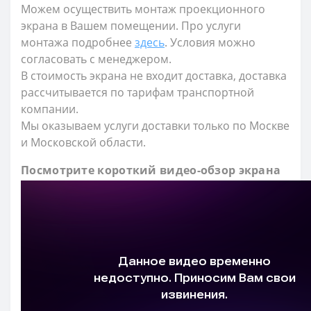
Можем осуществить монтаж проекционного
экрана в Вашем помещении. Про услуги
монтажа подробнее
здесь
. Условия можно
согласовать с менеджером.
В стоимость экрана не входит доставка, доставка
рассчитывается по тарифам транспортной
компании.
Мы оказываем услуги доставки только по Москве
и Московской области.
Посмотрите короткий видео-обзор экрана