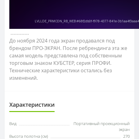
------------
До ноября 2024 года экран продавался под
брендом ПРО-ЭКРАН. После ребрендинга эта же
самая модель представлена под собственным
торговым знаком КУБСТЕР, серия ПРОФИ.
Технические характеристики остались без
изменений.
Характеристики
Вид
Портативный проекционный
экран
Высота полотна (см)
270