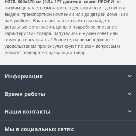
H270, 360х270 см (4:3), 177 дюймов, серия ПРОФИ
по
низким ценам, с возможностью доставки по
и
: до пункта
выдачи транспортной компании или до дверей дома - как
вам удобнее. В каталоге нашего сайта вы найдете
детальные фотографии, цены и подробное описание
характеристик товара. Запутались и нужен совет или
помощь консультанта? Звоните, наши менеджеры с
удовольствием проконсультируют по всем вопросам и
помогут подобрать подходящий товар.
Информация
Время работы
Наши контакты
Мы в социальных сетях: