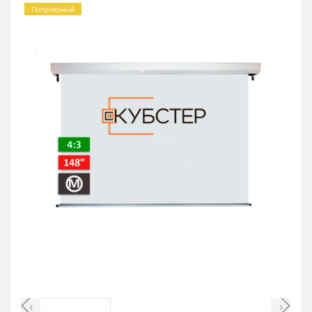
Популярный
‹
›