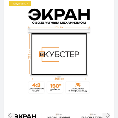
Популярный
‹
›