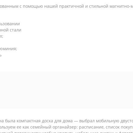
зованным с помощью нашей практичной и стильной магнитно-м
льзовании
нной стали
л;
люминия;
ь
на была компактная доска для дома — выбрал мобильную двус
льзуем ее как семейный органайзер: расписание, список поку