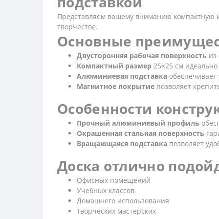
подставкой
Представляем вашему вниманию компактную и 
творчестве.
Основные преимущес
Двусторонняя рабочая поверхность
из 
Компактный размер
25×25 см идеально
Алюминиевая подставка
обеспечивает 
Магнитное покрытие
позволяет крепить
Особенности констру
Прочный алюминиевый профиль
обесп
Окрашенная стальная поверхность
гар
Вращающаяся подставка
позволяет удо
Доска отлично подойд
Офисных помещений
Учебных классов
Домашнего использования
Творческих мастерских