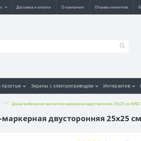
ес
Доставка и оплата
О компании
Отзывы клиентов
Б
 простые
Экраны с электроприводом
Интерактив
ании
и
Доска мобильная магнитно-маркерная двусторонняя 25х25 см КУБС
маркерная двусторонняя 25х25 см