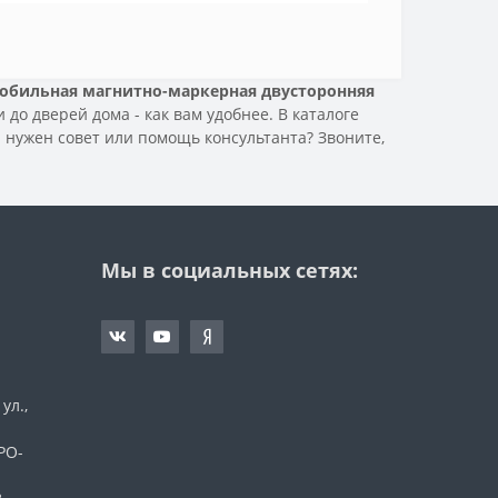
обильная магнитно-маркерная двусторонняя
до дверей дома - как вам удобнее. В каталоге
 нужен совет или помощь консультанта? Звоните,
Мы в социальных сетях:
ул.,
а
ПРО-