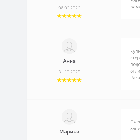
магн
рам
08.06.2026
Купи
стор
Анна
подс
отли
31.10.2025
Рек
Очен
запи
Марина