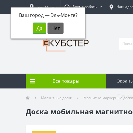
Время работы
Наш адр
Эль-Монте
Ваш город —
Эль-Монте
?
Все товары
Экраны
О комп
Магнитные доски
Магнитно-маркерные доск
Доска мобильная магнитно-