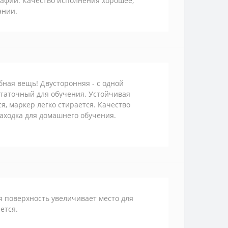
рафии. Качество исполнения хорошее,
ании.
бная вещь! Двусторонняя - с одной
остаточный для обучения. Устойчивая
я, маркер легко стирается. Качество
находка для домашнего обучения.
я поверхность увеличивает место для
ется.