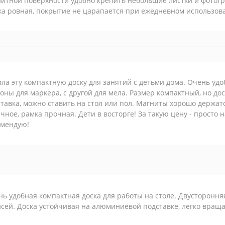
итной поверхности удобно крепить небольшие листки и фотог
ка ровная, покрытие не царапается при ежедневном использов
ла эту компактную доску для занятий с детьми дома. Очень удо
оны для маркера, с другой для мела. Размер компактный, но д
тавка, можно ставить на стол или пол. Магниты хорошо держатс
чное, рамка прочная. Дети в восторге! За такую цену - просто 
омендую!
ь удобная компактная доска для работы на столе. Двустороння
сей. Доска устойчивая на алюминиевой подставке, легко враща