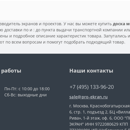
водитель экранов и проектов. У нас вы можете купить
доска м
ью доставки по
и
: до пункта выдачи транспортной компании или 
ены и подробное описание характеристик товара. Запутались и
т по всем вопросам и помогут подобрать подходящий товар.
 работы
Наши контакты
+7 (495) 133-96-20
Пн-Пт: с 10:00 до 18:00
Сб-Вс: выходные дни
sale@pro-ekran.ru
г. Москва, Краснобогатырская 
6, стр. 1, подъезд 2, БЦ «Вилл
Рива», 1-й этаж, оф. 6, ООО "
ЭКРАН" ИНН 9722080629 КПП